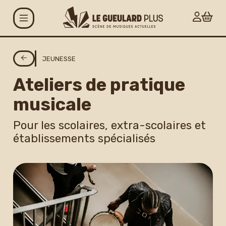
Aller au contenu principal
Agenda
JEUNESSE
Ateliers de pratique
Projets
musicale
Le Gueulard Plus
Pour les scolaires, extra-scolaires et
établissements spécialisés
Accueil et infos
pratiques
Actualités
Espace artistes
Carte G+ et Studio+