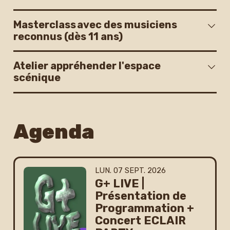
Masterclass avec des musiciens
reconnus (dès 11 ans)
Atelier appréhender l'espace
scénique
Agenda
LUNDI
SEPTEMBRE
LUN.
07
SEPT.
2026
G+ LIVE |
Présentation de
Programmation +
Concert ECLAIR