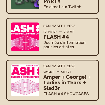
PARTY
En direct sur Twitch
SAMEDI
SEPTEMBRE
SAM.
12
SEPT.
2026
—
FORMATION
GRATUIT
FLASH #4
Journée d'information
pour les artistes
SAMEDI
SEPTEMBRE
SAM.
12
SEPT.
2026
—
CONCERT
GRATUIT
Amper + George! +
Ladies in Tears +
Slad3r
FLASH #4 SHOWCASES