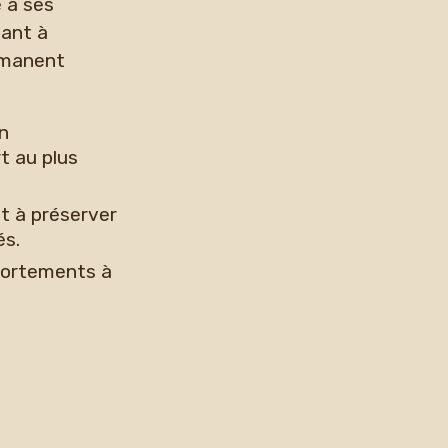
 à ses
sant à
ermanent
on
t au plus
t à préserver
és.
mportements à