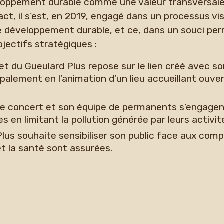
eloppement durable comme une valeur transversale
act, il s’est, en 2019, engagé dans un processus vi
de développement durable, et ce, dans un souci p
bjectifs stratégiques :
jet du Gueulard Plus repose sur le lien créé avec s
alement en l’animation d’un lieu accueillant ouver
e de concert et son équipe de permanents s’engagen
 en limitant la pollution générée par leurs activit
Plus souhaite sensibiliser son public face aux co
 et la santé sont assurées.