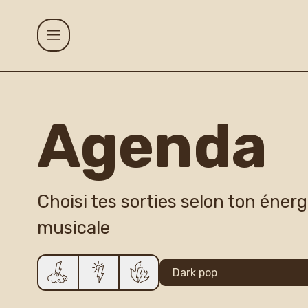
Aller au contenu principal
Agenda
Agenda
Projets
Choisi tes sorties selon ton éner
Le Gueulard P
musicale
Accueil et inf