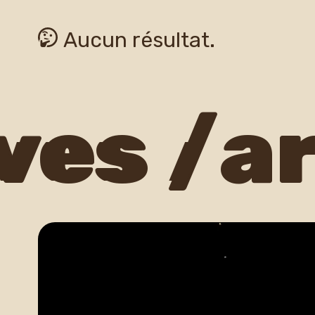
Aucun résultat.
es /
arc