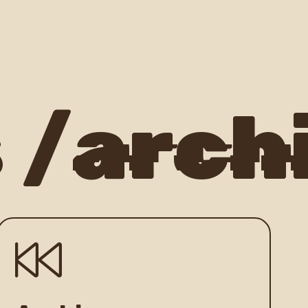
/
archiv