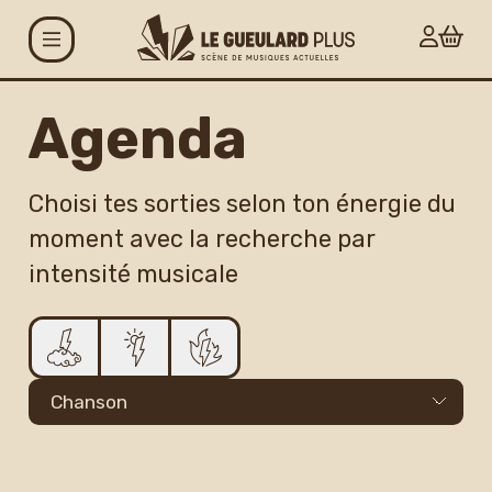
Aller au contenu principal
Agenda
Agenda
Projets
Choisi tes sorties selon ton énergie du
moment avec la recherche par
Le Gueulard Plus
intensité musicale
Accueil et infos
pratiques
Actualités
Espace artistes
Carte G+ et Studio+