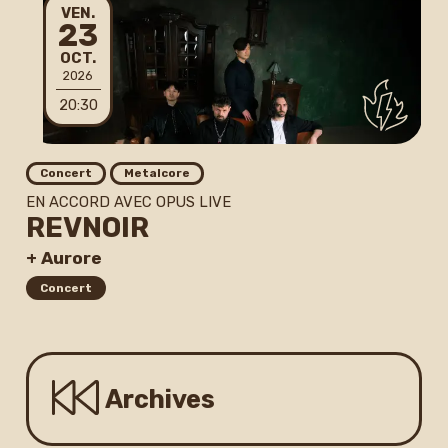
VENDREDI
VEN.
23
Newsletter
OCTOBRE
OCT.
2026
20:30
Concert
Metalcore
EN ACCORD AVEC OPUS LIVE
REVNOIR
+ Aurore
Concert
Archives