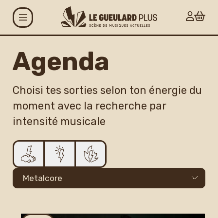
Aller au contenu principal
Agenda
Agenda
Projets
Choisi tes sorties selon ton énergie du
moment avec la recherche par
Le Gueulard Plus
intensité musicale
Accueil et infos
pratiques
Actualités
Espace artistes
Carte G+ et Studio+