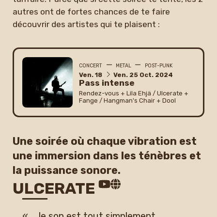
autres ont de fortes chances de te faire
découvrir des artistes qui te plaisent :
—
—
CONCERT
METAL
POST-PUNK
du
vendredi
au
vendredi
octobre
Ven.
18
Ven.
25
Oct.
2024
Pass intense
Rendez-vous + Lila Ehjä / Ulcerate +
Fange / Hangman's Chair + Dool
Une soirée où chaque vibration est
une immersion dans les ténèbres et
la puissance sonore.
ULCERATE
«…, le son est tout simplement