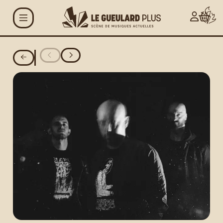
Aller au contenu principal
Agenda
Projets
Le Gueulard Plus
Accueil et infos
pratiques
Actualités
Espace artistes
Carte G+ et Studio+