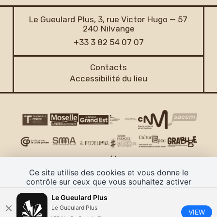
Le Gueulard Plus, 3, rue Victor Hugo — 57
240 Nilvange
+33 3 82 54 07 07
Contacts
Accessibilité du lieu
Ce site utilise des cookies et vous donne le
contrôle sur ceux que vous souhaitez activer
TOUT ACCEPTER
PERSONNALISER
Le Gueulard Plus
CGV
Mentions légales
Plan de site
Politique de confidentialité
Gestion des cookies
J'ai un code promo
Le Gueulard Plus
VIEW
POLITIQUE DE CONFIDENTIALITÉ
Retrouver vos commandes