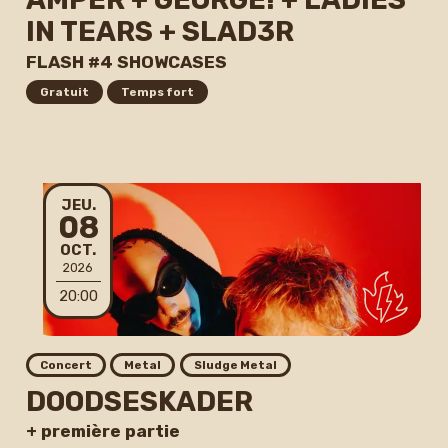
IN TEARS + SLAD3R
FLASH #4 SHOWCASES
Gratuit
Temps fort
JEUDI
JEU.
08
OCTOBRE
OCT.
2026
20:00
Concert
Metal
Sludge Metal
DOODSESKADER
+ première partie