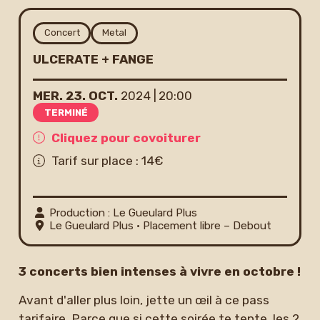
Newsletter
Concert
Metal
ULCERATE + FANGE
MER.
23.
OCT.
2024
20:00
TERMINÉ
Cliquez pour covoiturer
Tarif sur place : 14€
Production : Le Gueulard Plus
Le Gueulard Plus
• Placement libre – Debout
3 concerts bien intenses à vivre en octobre !
Avant d'aller plus loin, jette un œil à ce pass
tarifaire. Parce que si cette soirée te tente, les 2