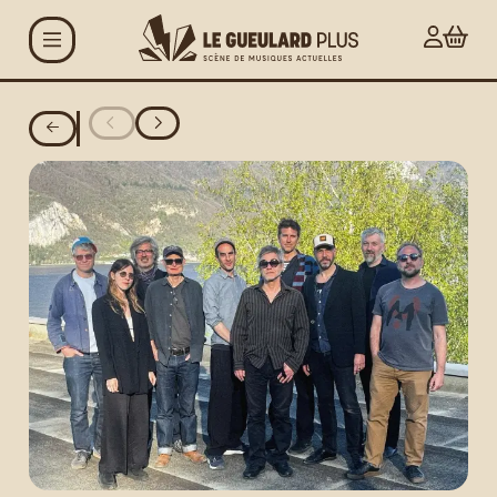
Aller au contenu principal
Agenda
Projets
Le Gueulard Plus
Accueil et infos
pratiques
Actualités
Espace artistes
Carte G+ et Studio+