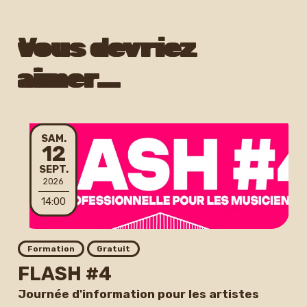
Vous devriez
aimer…
SAMEDI
SAM.
12
SEPTEMBRE
SEPT.
2026
14:00
Formation
Gratuit
FLASH #4
Journée d'information pour les artistes