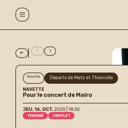
Aller au contenu principal
Agenda
Projets
Navette
Départs de Metz et Thionville
NAVETTE
Le Gueulard P
Pour le concert de Mairo
JEU.
16.
OCT.
2025
18:30
Accueil et inf
TERMINÉ
COMPLET