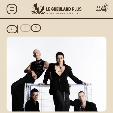
Aller au contenu principal
Agenda
Projets
Le Gueulard Plus
Accueil et infos
pratiques
Actualités
Espace artistes
Carte G+ et Studio+