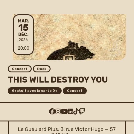
MARDI
MAR.
15
DÉCEMBRE
DÉC.
2026
20:00
Concert
Rock
THIS WILL DESTROY YOU
Gratuit avec la carte G+
Concert
Le Gueulard Plus, 3, rue Victor Hugo — 57