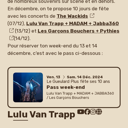
de nombreux souvenirs sur scène et en dehors.
En décembre, on te propose 10 jours de fête
avec les concerts de
The Wackids
(07/12),
Lulu Van Trapp + MADAM + Jabba360
(13/12) et
Les Garçons Bouchers + Pythies
(14/12).
Pour réserver ton week-end du 13 et 14
décembre, c'est avec le pass ci-dessous :
du
vendredi
au
samedi
décembre
Ven.
13
Sam.
14
Déc.
2024
Le Gueulard Plus fête ses 10 ans
Pass week-end
Lulu Van Trapp + MADAM + JABBA360
/ Les Garçons Bouchers
Lulu Van Trapp