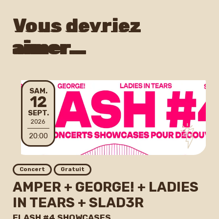
Vous devriez
aimer…
SAMEDI
SAM.
12
SEPTEMBRE
SEPT.
2026
20:00
Concert
Gratuit
AMPER + GEORGE! + LADIES
IN TEARS + SLAD3R
FLASH #4 SHOWCASES