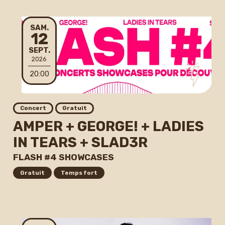
SAMEDI
SAM.
12
SEPTEMBRE
SEPT.
2026
20:00
Concert
Gratuit
AMPER + GEORGE! + LADIES
IN TEARS + SLAD3R
FLASH #4 SHOWCASES
Gratuit
Temps fort