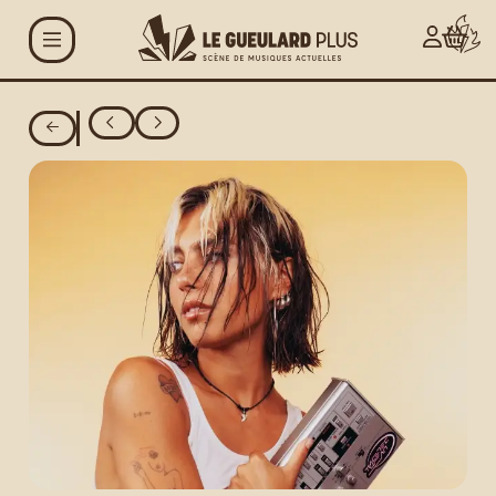
Aller au contenu principal
Agenda
Projets
Le Gueulard Plus
Accueil et infos
pratiques
Actualités
Espace artistes
Carte G+ et Studio+