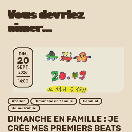
Vous devriez
aimer…
DIMANCHE
DIM.
20
SEPTEMBRE
SEPT.
2026
14:00
Atelier
Dimanche en famille
Familial
Jeune Public
DIMANCHE EN FAMILLE : JE
CRÉE MES PREMIERS BEATS