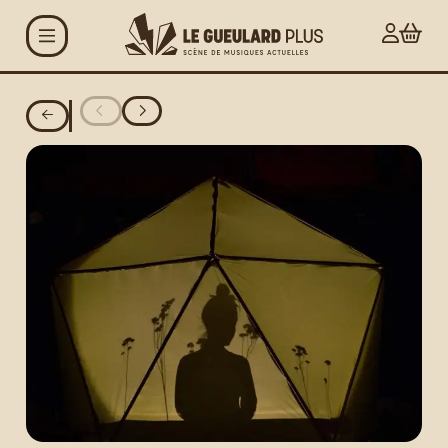
Aller au contenu principal
Agenda
Projets
Le Gueulard Plus
Accueil et infos
pratiques
Actualités
Espace artistes
Carte G+ et Studio+