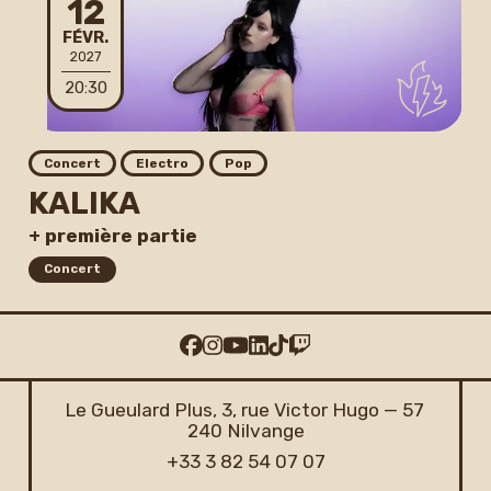
12
FÉVRIER
FÉVR.
2027
20:30
Concert
Electro
Pop
KALIKA
+ première partie
Concert
Le Gueulard Plus, 3, rue Victor Hugo — 57
240 Nilvange
+33 3 82 54 07 07