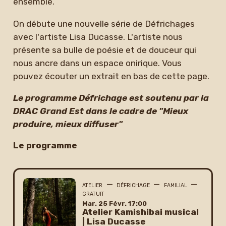
ensemble.
On débute une nouvelle série de Défrichages
avec l'artiste Lisa Ducasse. L'artiste nous
présente sa bulle de poésie et de douceur
qui
nous ancre dans un espace onirique. Vous
pouvez écouter un extrait en bas de cette page.
Le programme Défrichage est soutenu par la
DRAC Grand Est dans le cadre de "Mieux
produire, mieux diffuser"
Le programme
—
—
—
ATELIER
DÉFRICHAGE
FAMILIAL
GRATUIT
mardi
février
Mar.
25
Févr.
17:00
Atelier Kamishibai musical
| Lisa Ducasse