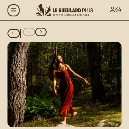
Aller au contenu principal
Agenda
Projets
Le Gueulard Plus
Accueil et infos
pratiques
Actualités
Espace artistes
Carte G+ et Studio+