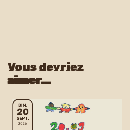
Vous devriez
aimer…
DIMANCHE
DIM.
20
SEPTEMBRE
SEPT.
2026