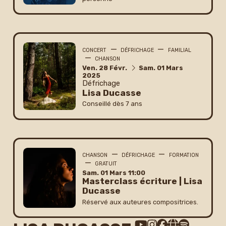
—
—
CONCERT
DÉFRICHAGE
FAMILIAL
—
CHANSON
du
vendredi
février
au
samedi
mars
Ven.
28
Févr.
Sam.
01
Mars
2025
Défrichage
Lisa Ducasse
Conseillé dès 7 ans
—
—
CHANSON
DÉFRICHAGE
FORMATION
—
GRATUIT
samedi
mars
Sam.
01
Mars
11:00
Masterclass écriture | Lisa
Ducasse
Réservé aux auteures compositrices.