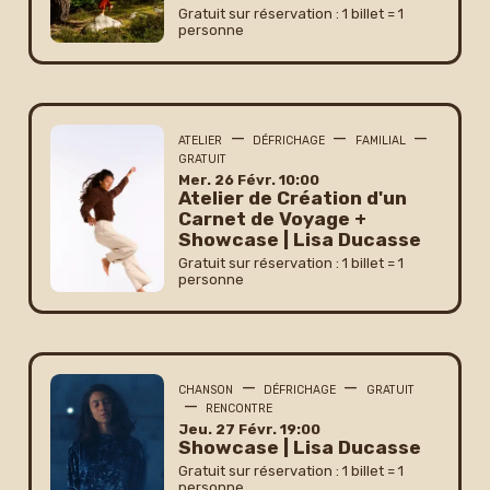
Gratuit sur réservation : 1 billet = 1
personne
—
—
—
ATELIER
DÉFRICHAGE
FAMILIAL
GRATUIT
mercredi
février
Mer.
26
Févr.
10:00
Atelier de Création d'un
Carnet de Voyage +
Showcase | Lisa Ducasse
Gratuit sur réservation : 1 billet = 1
personne
—
—
CHANSON
DÉFRICHAGE
GRATUIT
—
RENCONTRE
jeudi
février
Jeu.
27
Févr.
19:00
Showcase | Lisa Ducasse
Gratuit sur réservation : 1 billet = 1
personne