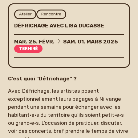
Newsletter
Atelier
Rencontre
DÉFRICHAGE AVEC LISA DUCASSE
DU
AU
MAR.
25.
FÉVR.
SAM.
01.
MARS
2025
TERMINÉ
C'est quoi "Défrichage" ?
Avec Défrichage, les artistes posent
exceptionnellement leurs bagages à Nilvange
pendant une semaine pour échanger avec les
habitant·e·s du territoire qu’ils soient petit·e·s
ou grand·e·s. L’occasion de pratiquer, discuter,
voir des concerts, bref prendre le temps de vivre