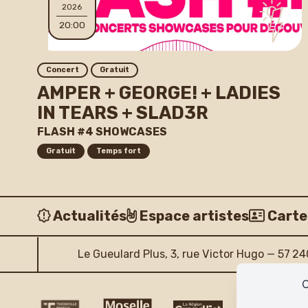
2026
20:00
Concert
Gratuit
AMPER + GEORGE! + LADIES
IN TEARS + SLAD3R
FLASH #4 SHOWCASES
Gratuit
Temps fort
Actualités
Espace artistes
Carte
Le Gueulard Plus, 3, rue Victor Hugo — 57 2
C