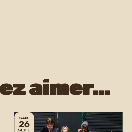
iez aimer…
SAMEDI
SAM.
26
SEPTEMBRE
SEPT.