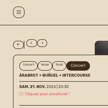
Aller au contenu principal
Agenda
Projets
Concert
Noise
Rock
Concert
ÅRABROT + BUÑUEL + INTERCOURSE
Le Gueulard P
SAM.
21.
NOV.
2026
20:30
Cliquez pour covoiturer !
Accueil et inf