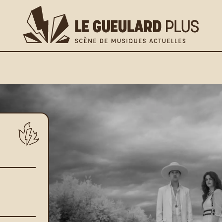
lus
os pratiques