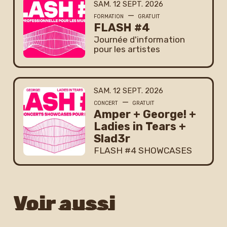
SAMEDI
SEPTEMBRE
SAM.
12
SEPT.
2026
—
FORMATION
GRATUIT
FLASH #4
Journée d'information
pour les artistes
SAMEDI
SEPTEMBRE
SAM.
12
SEPT.
2026
—
CONCERT
GRATUIT
Amper + George! +
Ladies in Tears +
Slad3r
FLASH #4 SHOWCASES
Voir aussi