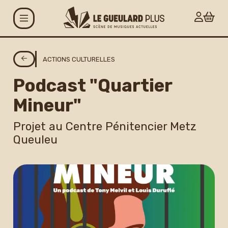
Aller au contenu principal
Agenda
ACTIONS CULTURELLES
Podcast "Quartier
Projets
Mineur"
Le Gueulard Plus
Projet au Centre Pénitencier Metz
Queuleu
Accueil et infos
pratiques
Actualités
Espace artistes
Carte G+ et Studio+