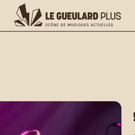
lus
os pratiques