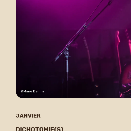
©Marie Demm
JANVIER
DICHOTOMIE(S)