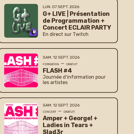
LUNDI
SEPTEMBRE
LUN.
07
SEPT.
2026
G+ LIVE | Présentation
de Programmation +
Concert ECLAIR PARTY
En direct sur Twitch
SAMEDI
SEPTEMBRE
SAM.
12
SEPT.
2026
—
FORMATION
GRATUIT
FLASH #4
Journée d'information pour
les artistes
SAMEDI
SEPTEMBRE
SAM.
12
SEPT.
2026
—
CONCERT
GRATUIT
Amper + George! +
Ladies in Tears +
Slad3r