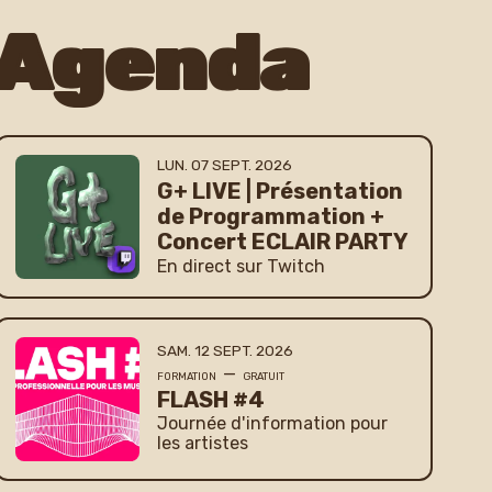
Agenda
LUNDI
SEPTEMBRE
LUN.
07
SEPT.
2026
G+ LIVE | Présentation
de Programmation +
Concert ECLAIR PARTY
En direct sur Twitch
SAMEDI
SEPTEMBRE
SAM.
12
SEPT.
2026
—
FORMATION
GRATUIT
FLASH #4
Journée d'information pour
les artistes