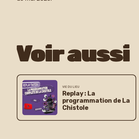
Voir aussi
VIE DU LIEU
Replay : La
programmation de La
Chistole