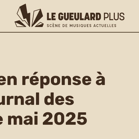
n réponse à
ournal des
lus
e mai 2025
os pratiques