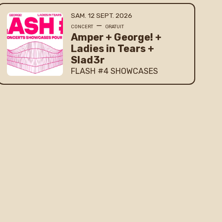
SAMEDI
SEPTEMBRE
SAM.
12
SEPT.
2026
—
CONCERT
GRATUIT
Amper + George! +
Ladies in Tears +
Slad3r
FLASH #4 SHOWCASES