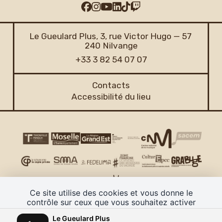
Le Gueulard Plus, 3, rue Victor Hugo — 57
240 Nilvange
+33 3 82 54 07 07
Contacts
Accessibilité du lieu
Ce site utilise des cookies et vous donne le
contrôle sur ceux que vous souhaitez activer
TOUT ACCEPTER
PERSONNALISER
Le Gueulard Plus
CGV
Mentions légales
Plan de site
Politique de confidentialité