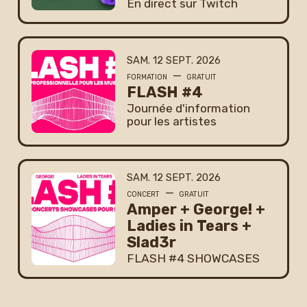
En direct sur Twitch
SAMEDI
SEPTEMBRE
SAM.
12
SEPT.
2026
—
FORMATION
GRATUIT
FLASH #4
Journée d'information
pour les artistes
SAMEDI
SEPTEMBRE
SAM.
12
SEPT.
2026
—
CONCERT
GRATUIT
Amper + George! +
Ladies in Tears +
Slad3r
FLASH #4 SHOWCASES