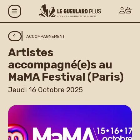
Aller au contenu principal
Agenda
ACCOMPAGNEMENT
Artistes
Projets
accompagné(e)s au
Le Gueulard Plus
MaMA Festival (Paris)
Accueil et infos
Jeudi 16 Octobre 2025
pratiques
Actualités
Espace artistes
Carte G+ et Studio+