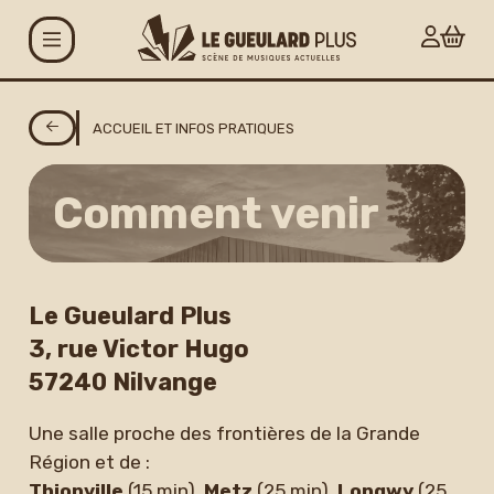
Aller au contenu principal
Agenda
ACCUEIL ET INFOS PRATIQUES
Projets
Comment venir
Le Gueulard Plus
Accueil et infos
Le Gueulard Plus
3, rue Victor Hugo
pratiques
57240 Nilvange
Actualités
Une salle proche des frontières de la Grande
Espace artistes
Région et de :
Carte G+ et Studio+
Thionville
(15 min),
Metz
(25 min),
Longwy
(25