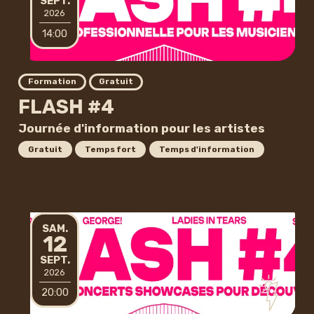
SEPTEMBRE
SEPT.
2026
14:00
Formation
Gratuit
FLASH #4
Journée d'information pour les artistes
Gratuit
Temps fort
Temps d'information
SAMEDI
SAM.
12
SEPTEMBRE
SEPT.
2026
20:00