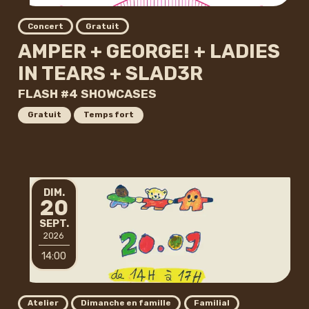
Concert
Gratuit
AMPER + GEORGE! + LADIES
IN TEARS + SLAD3R
FLASH #4 SHOWCASES
Gratuit
Temps fort
DIMANCHE
DIM.
20
SEPTEMBRE
SEPT.
2026
14:00
Atelier
Dimanche en famille
Familial