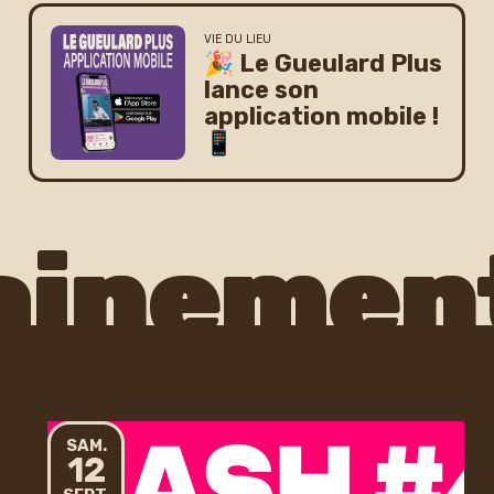
VIE DU LIEU
🎉 Le Gueulard Plus
lance son
application mobile !
📱
nement 
SAMEDI
SAM.
12